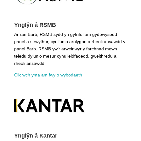
Ynglŷn â RSMB
Ar ran Barb, RSMB sydd yn gyfrifol am gydbwysedd
panel a strwythur, cynllunio arolygon a rheoli ansawdd y
panel Barb. RSMB yw’r arweinwyr y farchnad mewn
teledu dylunio mesur cynulleidfaoedd, gweithredu a
rheoli ansawdd.
Cliciwch yma am fwy o wybodaeth
Ynglŷn â Kantar