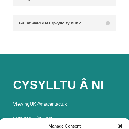
Gallaf weld data gwylio fy hun?
CYSYLLTU Â NI
ViewingUK@natcen.ac.uk
Cyfeiriad: Tîm Barb
Manage Consent
NatCen