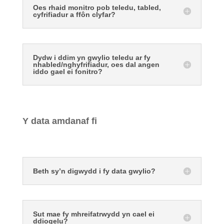
Oes rhaid monitro pob teledu, tabled,
cyfrifiadur a ffôn clyfar?
Dydw i ddim yn gwylio teledu ar fy
nhabled/nghyfrifiadur, oes dal angen
iddo gael ei fonitro?
Y data amdanaf fi
Beth sy’n digwydd i fy data gwylio?
Sut mae fy mhreifatrwydd yn cael ei
ddiogelu?