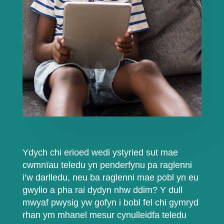
Ydych chi erioed wedi ystyried sut mae
cwmnïau teledu yn penderfynu pa raglenni
i’w darlledu, neu ba raglenni mae pobl yn eu
gwylio a pha rai dydyn nhw ddim? Y dull
mwyaf pwysig yw gofyn i bobl fel chi gymryd
rhan ym mhanel mesur cynulleidfa teledu