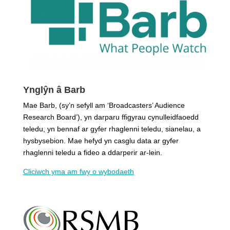
Ynglŷn â Barb
Mae Barb, (sy’n sefyll am ‘Broadcasters’ Audience
Research Board’), yn darparu ffigyrau cynulleidfaoedd
teledu, yn bennaf ar gyfer rhaglenni teledu, sianelau, a
hysbysebion. Mae hefyd yn casglu data ar gyfer
rhaglenni teledu a fideo a ddarperir ar-lein.
Cliciwch yma am fwy o wybodaeth