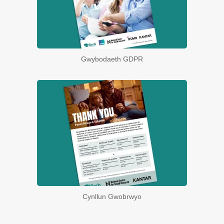
Gwybodaeth GDPR
Cynllun Gwobrwyo