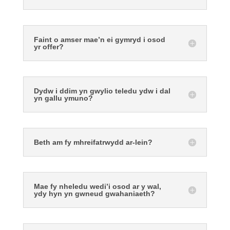
Faint o amser mae’n ei gymryd i osod
yr offer?
Dydw i ddim yn gwylio teledu ydw i dal
yn gallu ymuno?
Beth am fy mhreifatrwydd ar-lein?
Mae fy nheledu wedi’i osod ar y wal,
ydy hyn yn gwneud gwahaniaeth?