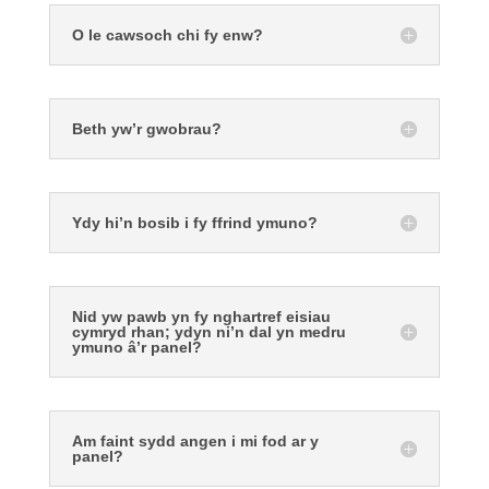
O le cawsoch chi fy enw?
Beth yw’r gwobrau?
Ydy hi’n bosib i fy ffrind ymuno?
Nid yw pawb yn fy nghartref eisiau
cymryd rhan; ydyn ni’n dal yn medru
ymuno â’r panel?
Am faint sydd angen i mi fod ar y
panel?