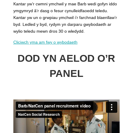
Kantar yw’r cwmni ymchwil y mae Barb wedi gofyn iddo
ymgymryd â’r dasg o fesur cynulleidfaoedd teledu.
Kantar yw un o grwpiau ymchwil i’r farchnad blaenllaw’r
byd. Ledled y byd, rydym yn darparu gwybodaeth ar
wylio teledu mewn dros 30 o wledydd.
Cliciwch yma am fwy o wybodaeth
DOD YN AELOD O’R
PANEL