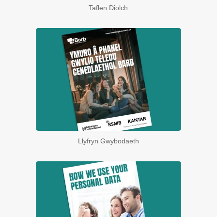
Taflen Diolch
Llyfryn Gwybodaeth