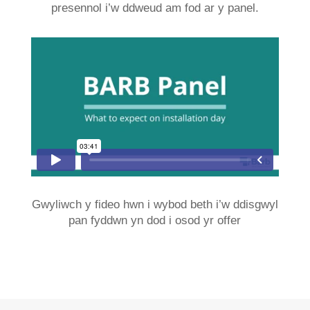
presennol i’w ddweud am fod ar y panel.
Gwyliwch y fideo hwn i wybod beth i’w ddisgwyl
pan fyddwn yn dod i osod yr offer