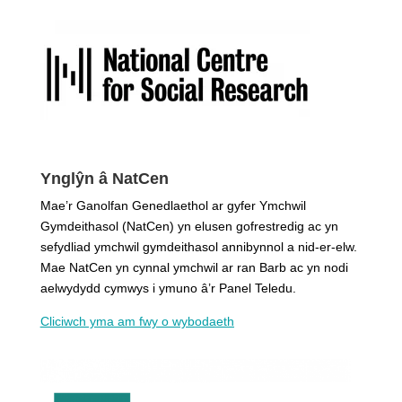
Ynglŷn â NatCen
Mae’r Ganolfan Genedlaethol ar gyfer Ymchwil
Gymdeithasol (NatCen) yn elusen gofrestredig ac yn
sefydliad ymchwil gymdeithasol annibynnol a nid-er-elw.
Mae NatCen yn cynnal ymchwil ar ran Barb ac yn nodi
aelwydydd cymwys i ymuno â’r Panel Teledu.
Cliciwch yma am fwy o wybodaeth