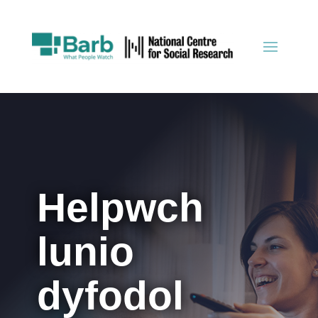
Helpwch
lunio
dyfodol