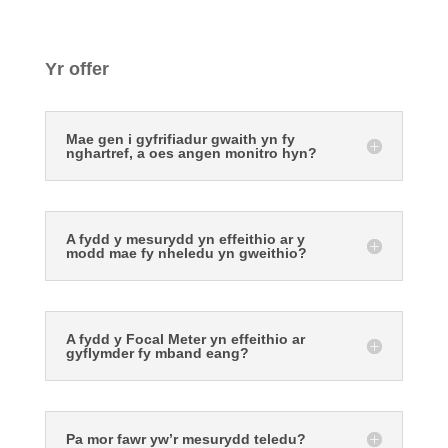
Yr offer
Mae gen i gyfrifiadur gwaith yn fy
nghartref, a oes angen monitro hyn?
A fydd y mesurydd yn effeithio ar y
modd mae fy nheledu yn gweithio?
A fydd y Focal Meter yn effeithio ar
gyflymder fy mband eang?
Pa mor fawr yw’r mesurydd teledu?