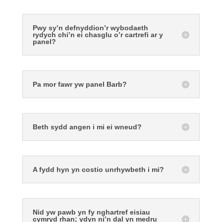
Pwy sy’n defnyddion’r wybodaeth
rydych chi’n ei chasglu o’r cartrefi ar y
panel?
Pa mor fawr yw panel Barb?
Beth sydd angen i mi ei wneud?
A fydd hyn yn costio unrhywbeth i mi?
Nid yw pawb yn fy nghartref eisiau
cymryd rhan; ydyn ni’n dal yn medru