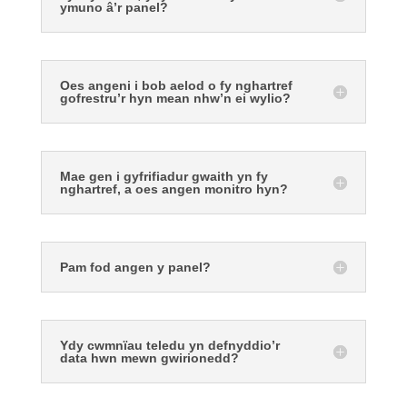
ymuno â’r panel?
Oes angeni i bob aelod o fy nghartref
gofrestru’r hyn mean nhw’n ei wylio?
Mae gen i gyfrifiadur gwaith yn fy
nghartref, a oes angen monitro hyn?
Pam fod angen y panel?
Ydy cwmnïau teledu yn defnyddio’r
data hwn mewn gwirionedd?